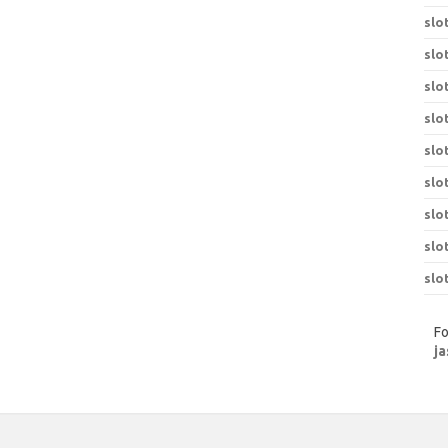
slo
slo
slo
slo
slo
slo
slo
slo
slo
Fo
ja