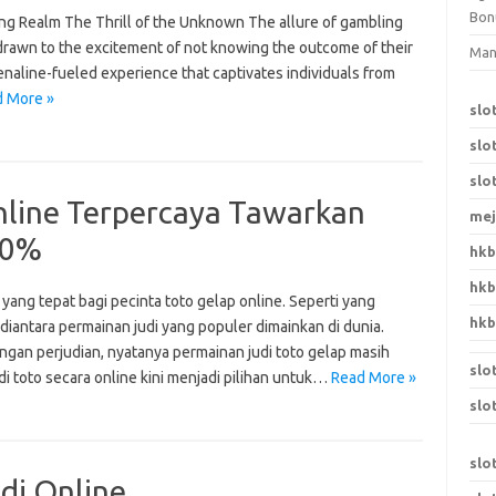
Bon
ing Realm The Thrill of the Unknown The allure of gambling
en drawn to the excitement of not knowing the outcome of their
Man
renaline-fueled experience that captivates individuals from
 More »
slo
slo
slo
nline Terpercaya Tawarkan
mej
10%
hk
hk
yang tepat bagi pecinta toto gelap online. Seperti yang
hk
diantara permainan judi yang populer dimainkan di dunia.
an perjudian, nyatanya permainan judi toto gelap masih
slo
udi toto secara online kini menjadi pilihan untuk…
Read More »
slo
s
lo
di Online