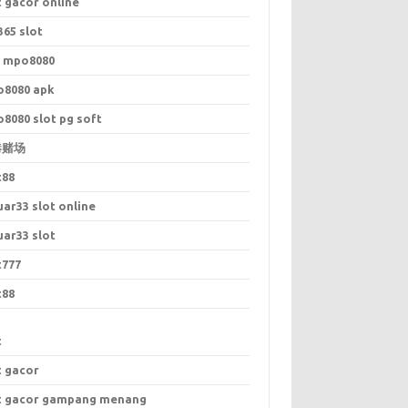
t gacor online
365 slot
k mpo8080
8080 apk
8080 slot pg soft
港赌场
t88
uar33 slot online
uar33 slot
t777
t88
t
t gacor
t gacor gampang menang