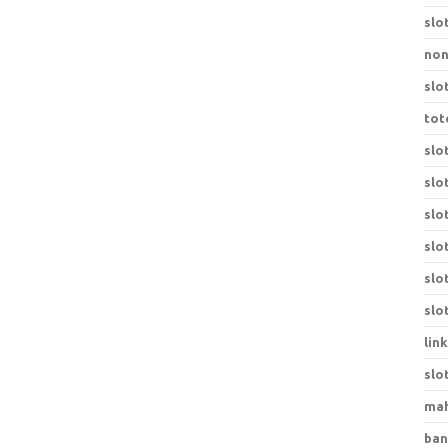
slo
non
slo
tot
slo
slo
slo
slo
slo
slo
lin
slo
ma
ban