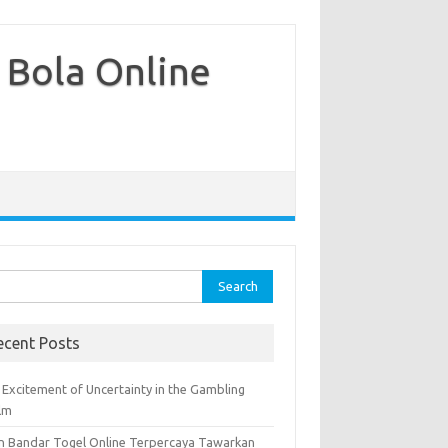
 Bola Online
rch
ecent Posts
 Excitement of Uncertainty in the Gambling
lm
n Bandar Togel Online Terpercaya Tawarkan