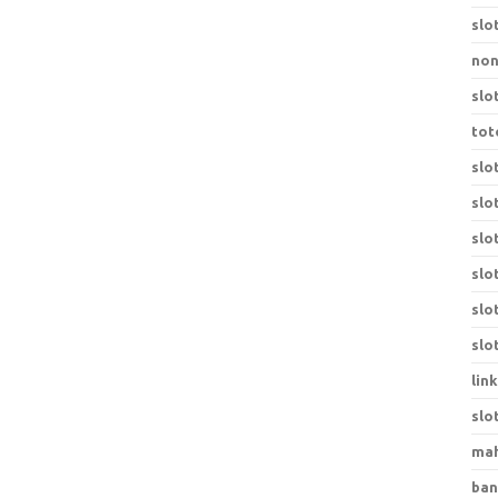
slo
non
slo
tot
slo
slo
slo
slo
slo
slo
lin
slo
ma
ban