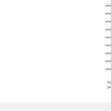
slo
slo
slo
slo
slo
slo
slo
slo
slo
Fo
ja