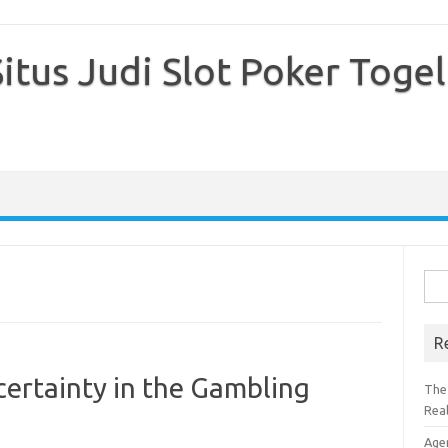
itus Judi Slot Poker Togel
Sea
for:
R
ertainty in the Gambling
The
Rea
Age