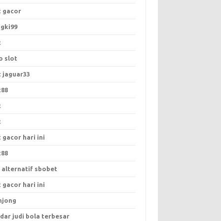
t gacor
gki99
t
o slot
t jaguar33
t88
t
t
t gacor hari ini
t88
k alternatif sbobet
t gacor hari ini
hjong
dar judi bola terbesar