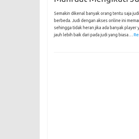
Semakin dikenal banyak orang tentu saja ju
berbeda. Judi dengan akses online ini mema
sehingga tidak heran jika ada banyak player y
jauh lebih baik dari pada judi yang biasa…
Re