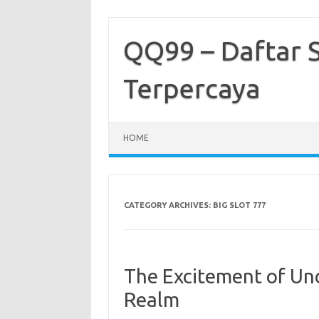
Skip
to
content
QQ99 – Daftar S
Terpercaya
HOME
CATEGORY ARCHIVES:
BIG SLOT 777
The Excitement of Unc
Realm