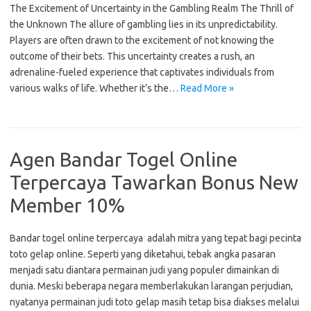
The Excitement of Uncertainty in the Gambling Realm The Thrill of
the Unknown The allure of gambling lies in its unpredictability.
Players are often drawn to the excitement of not knowing the
outcome of their bets. This uncertainty creates a rush, an
adrenaline-fueled experience that captivates individuals from
various walks of life. Whether it’s the…
Read More »
Agen Bandar Togel Online
Terpercaya Tawarkan Bonus New
Member 10%
Bandar togel online terpercaya adalah mitra yang tepat bagi pecinta
toto gelap online. Seperti yang diketahui, tebak angka pasaran
menjadi satu diantara permainan judi yang populer dimainkan di
dunia. Meski beberapa negara memberlakukan larangan perjudian,
nyatanya permainan judi toto gelap masih tetap bisa diakses melalui