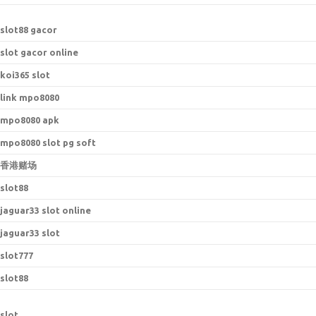
s
lot88 gacor
slot gacor online
koi365 slot
link mpo8080
mpo8080 apk
mpo8080 slot pg soft
香港赌场
slot88
jaguar33 slot online
jaguar33 slot
slot777
slot88
slot