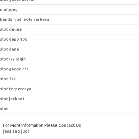
mahjong
bandar judi bola terbesar
slot online
slot depo 10k
slot dana
slot777 login
slot gacor 777
slot 777
slot terpercaya
slot jackpot
slot
For More Information Please
Contact Us
jasa seo judi